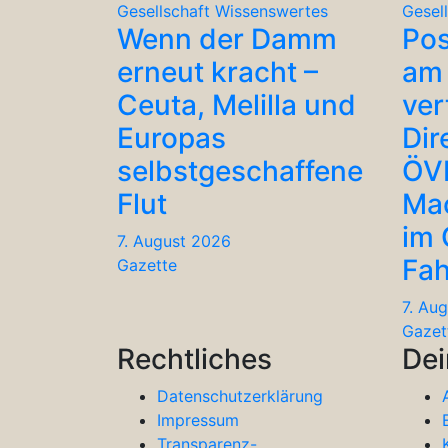
Gesellschaft
Wissenswertes
Gesel
Wenn der Damm
Po
erneut kracht –
am 
Ceuta, Melilla und
ver
Europas
Dir
selbstgeschaffene
ÖV
Flut
Ma
im
7. August 2026
Fah
Gazette
7. Au
Gazet
Rechtliches
Dei
Datenschutzerklärung
Impressum
Transparenz-