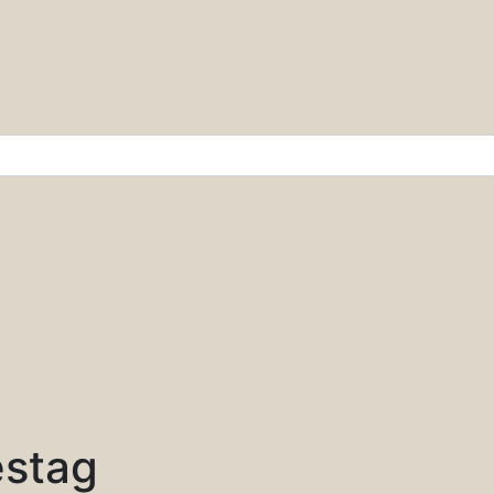
r & Wissenschaft
stag