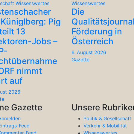
lschaft
Wissenswertes
Wissenswertes
stenschacher
Die
Küniglberg: Pig
Qualitätsjourna
teilt 13
Förderung in
ektoren-Jobs –
Österreich
P-
6. August 2026
chtübernahme
Gazette
 ORF nimmt
rt auf
gust 2026
te
ne Gazette
Unsere Rubrike
Anmelden
Politik & Gesellschaft
Eintrags-Feed
Verkehr & Mobilität
Kommentar-Feed
Wissenswertes