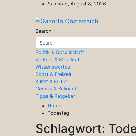
Skip
Samstag, August 8, 2026
to
content
Gazette Oesterreich
Magazin für Freizeit, Politik, Kultu
Search
Politik & Gesellschaft
Verkehr & Mobilität
Wissenswertes
Sport & Freizeit
Kunst & Kultur
Genuss & Kulinarik
Tipps & Ratgeber
Home
Todestag
Schlagwort:
Tode