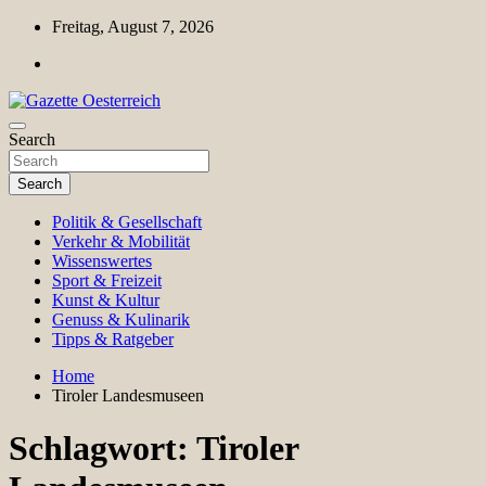
Skip
Freitag, August 7, 2026
to
content
Magazin für Freizeit, Politik, Kultur & Wissenschaft
Search
Gazette Oesterreich
Search
Politik & Gesellschaft
Verkehr & Mobilität
Wissenswertes
Sport & Freizeit
Kunst & Kultur
Genuss & Kulinarik
Tipps & Ratgeber
Home
Tiroler Landesmuseen
Schlagwort:
Tiroler