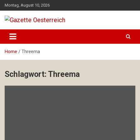
Skip
Montag, August 10, 2026
to
content
Magazin für Freizeit, Politik, Kultur & Wissenschaft
Gazette Oesterreich
Home
Threema
Schlagwort:
Threema