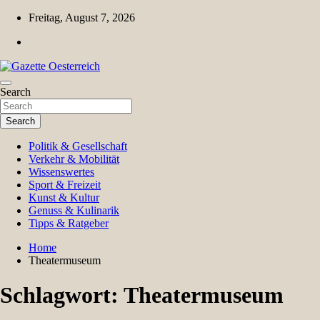
Skip
Freitag, August 7, 2026
to
content
Magazin für Freizeit, Politik, Kultur & Wissenschaft
Search
Gazette Oesterreich
Search
Politik & Gesellschaft
Verkehr & Mobilität
Wissenswertes
Sport & Freizeit
Kunst & Kultur
Genuss & Kulinarik
Tipps & Ratgeber
Home
Theatermuseum
Schlagwort:
Theatermuseum