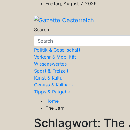
Skip
Freitag, August 7, 2026
to
content
Gazette Oesterreich
Magazin für Freizeit, Politik, Kultu
Search
Politik & Gesellschaft
Verkehr & Mobilität
Wissenswertes
Sport & Freizeit
Kunst & Kultur
Genuss & Kulinarik
Tipps & Ratgeber
Home
The Jam
Schlagwort:
The