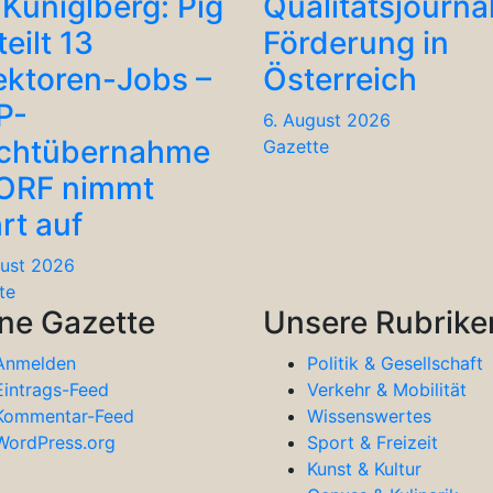
Küniglberg: Pig
Qualitätsjourna
teilt 13
Förderung in
ektoren-Jobs –
Österreich
P-
6. August 2026
chtübernahme
Gazette
 ORF nimmt
rt auf
gust 2026
te
ne Gazette
Unsere Rubrike
Anmelden
Politik & Gesellschaft
Eintrags-Feed
Verkehr & Mobilität
Kommentar-Feed
Wissenswertes
WordPress.org
Sport & Freizeit
Kunst & Kultur