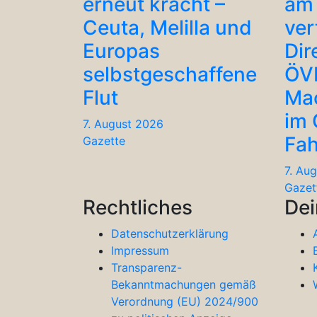
erneut kracht –
am 
Ceuta, Melilla und
ver
Europas
Dir
selbstgeschaffene
ÖV
Flut
Ma
im
7. August 2026
Fah
Gazette
7. Au
Gazet
Rechtliches
Dei
Datenschutzerklärung
Impressum
Transparenz-
Bekanntmachungen gemäß
Verordnung (EU) 2024/900