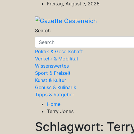
Skip
Freitag, August 7, 2026
to
content
Gazette Oesterreich
Magazin für Freizeit, Politik, Kultu
Search
Politik & Gesellschaft
Verkehr & Mobilität
Wissenswertes
Sport & Freizeit
Kunst & Kultur
Genuss & Kulinarik
Tipps & Ratgeber
Home
Terry Jones
Schlagwort:
Terr