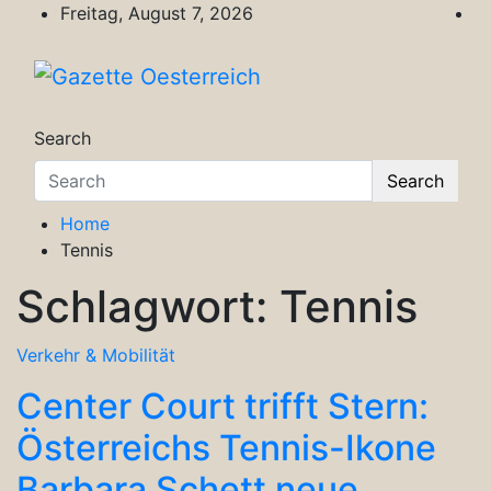
Skip
Freitag, August 7, 2026
to
content
Gazette Oesterreich
Magazin für Freizeit, Politik, Kultur & Wisse
Search
Search
Home
Tennis
Schlagwort:
Tennis
Verkehr & Mobilität
Center Court trifft Stern:
Österreichs Tennis-Ikone
Barbara Schett neue