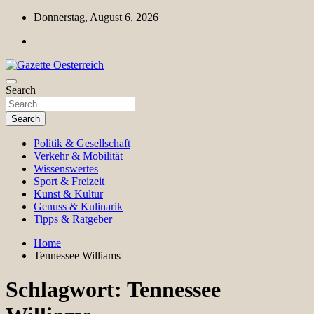
Skip
Donnerstag, August 6, 2026
to
content
Magazin für Freizeit, Politik, Kultur & Wissenschaft
Search
Gazette Oesterreich
Search
Politik & Gesellschaft
Verkehr & Mobilität
Wissenswertes
Sport & Freizeit
Kunst & Kultur
Genuss & Kulinarik
Tipps & Ratgeber
Home
Tennessee Williams
Schlagwort:
Tennessee