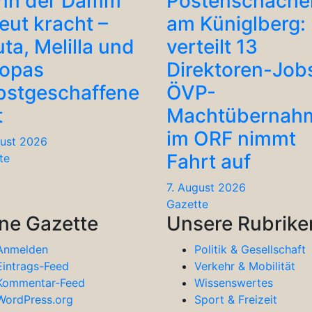
nn der Damm
Postenschache
eut kracht –
am Küniglberg: 
ta, Melilla und
verteilt 13
ropas
Direktoren-Job
bstgeschaffene
ÖVP-
t
Machtübernah
im ORF nimmt
gust 2026
Fahrt auf
te
7. August 2026
Gazette
ne Gazette
Unsere Rubrike
Anmelden
Politik & Gesellschaft
Eintrags-Feed
Verkehr & Mobilität
Kommentar-Feed
Wissenswertes
WordPress.org
Sport & Freizeit