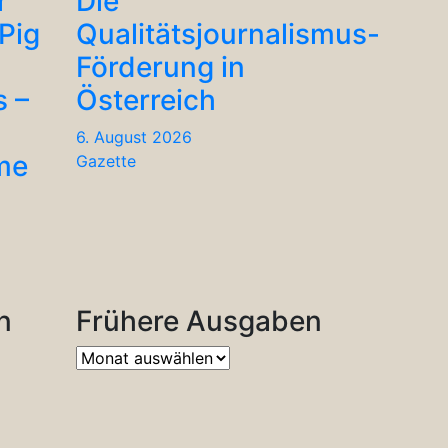
r
Die
Pig
Qualitätsjournalismus-
Förderung in
s –
Österreich
6. August 2026
me
Gazette
n
Frühere Ausgaben
Frühere
Ausgaben