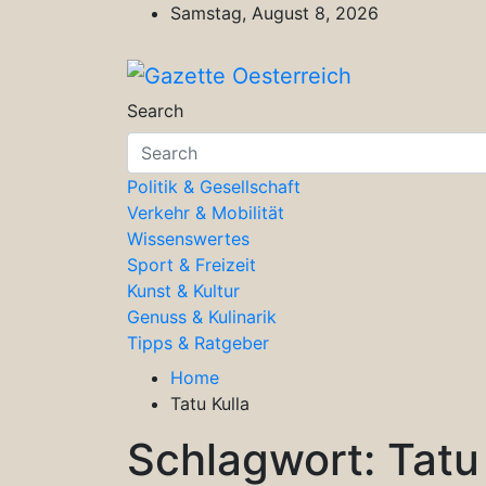
Skip
Samstag, August 8, 2026
to
content
Gazette Oesterreich
Magazin für Freizeit, Politik, Kultu
Search
Politik & Gesellschaft
Verkehr & Mobilität
Wissenswertes
Sport & Freizeit
Kunst & Kultur
Genuss & Kulinarik
Tipps & Ratgeber
Home
Tatu Kulla
Schlagwort:
Tatu