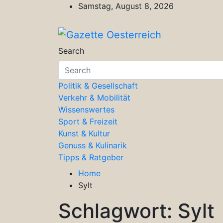
Skip
Samstag, August 8, 2026
to
content
Gazette Oesterreich
Magazin für Freizeit, Politik, Kultu
Search
Politik & Gesellschaft
Verkehr & Mobilität
Wissenswertes
Sport & Freizeit
Kunst & Kultur
Genuss & Kulinarik
Tipps & Ratgeber
Home
Sylt
Schlagwort:
Sylt