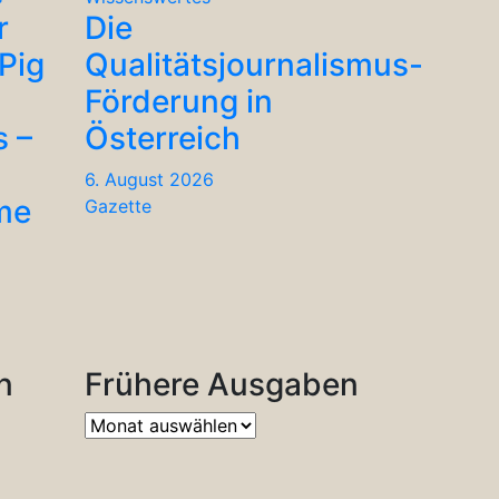
r
Die
Pig
Qualitätsjournalismus-
Förderung in
s –
Österreich
6. August 2026
me
Gazette
n
Frühere Ausgaben
Frühere
Ausgaben