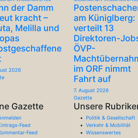
nn der Damm
Postenschache
eut kracht –
am Küniglberg: 
ta, Melilla und
verteilt 13
ropas
Direktoren-Job
bstgeschaffene
ÖVP-
t
Machtübernah
im ORF nimmt
gust 2026
Fahrt auf
te
7. August 2026
Gazette
ne Gazette
Unsere Rubrike
Anmelden
Politik & Gesellschaft
Eintrags-Feed
Verkehr & Mobilität
Kommentar-Feed
Wissenswertes