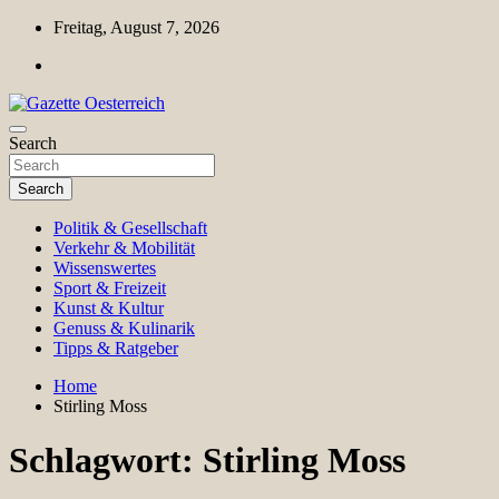
Skip
Freitag, August 7, 2026
to
content
Magazin für Freizeit, Politik, Kultur & Wissenschaft
Search
Gazette Oesterreich
Search
Politik & Gesellschaft
Verkehr & Mobilität
Wissenswertes
Sport & Freizeit
Kunst & Kultur
Genuss & Kulinarik
Tipps & Ratgeber
Home
Stirling Moss
Schlagwort:
Stirling Moss