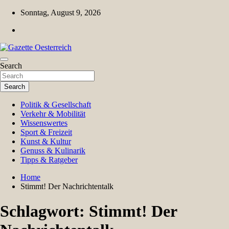
Skip
Sonntag, August 9, 2026
to
content
Magazin für Freizeit, Politik, Kultur & Wissenschaft
Search
Gazette Oesterreich
Search
Politik & Gesellschaft
Verkehr & Mobilität
Wissenswertes
Sport & Freizeit
Kunst & Kultur
Genuss & Kulinarik
Tipps & Ratgeber
Home
Stimmt! Der Nachrichtentalk
Schlagwort:
Stimmt! Der