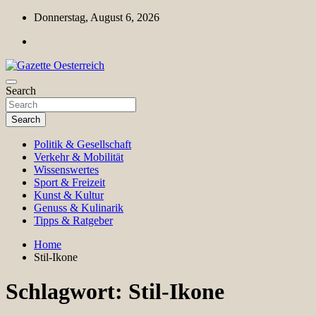
Skip
Donnerstag, August 6, 2026
to
content
Magazin für Freizeit, Politik, Kultur & Wissenschaft
Search
Gazette Oesterreich
Search
Politik & Gesellschaft
Verkehr & Mobilität
Wissenswertes
Sport & Freizeit
Kunst & Kultur
Genuss & Kulinarik
Tipps & Ratgeber
Home
Stil-Ikone
Schlagwort:
Stil-Ikone