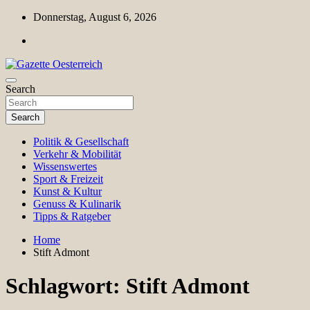
Skip
Donnerstag, August 6, 2026
to
content
Magazin für Freizeit, Politik, Kultur & Wissenschaft
Search
Gazette Oesterreich
Search
Politik & Gesellschaft
Verkehr & Mobilität
Wissenswertes
Sport & Freizeit
Kunst & Kultur
Genuss & Kulinarik
Tipps & Ratgeber
Home
Stift Admont
Schlagwort:
Stift Admont