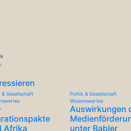
ck
,
ressieren
k & Gesellschaft
Politik & Gesellschaft
nswertes
Wissenswertes
-
Auswirkungen 
rationspakte
Medienförderu
 Afrika
unter Babler