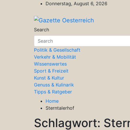
Skip
Donnerstag, August 6, 2026
to
content
Gazette Oesterreich
Magazin für Freizeit, Politik, Kultu
Search
Politik & Gesellschaft
Verkehr & Mobilität
Wissenswertes
Sport & Freizeit
Kunst & Kultur
Genuss & Kulinarik
Tipps & Ratgeber
Home
Sterntalerhof
Schlagwort:
Ster