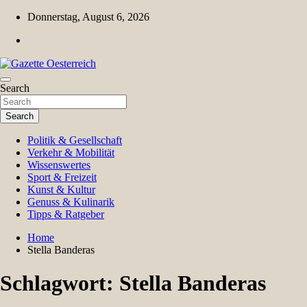
Skip
Donnerstag, August 6, 2026
to
content
Magazin für Freizeit, Politik, Kultur & Wissenschaft
Search
Gazette Oesterreich
Search
Politik & Gesellschaft
Verkehr & Mobilität
Wissenswertes
Sport & Freizeit
Kunst & Kultur
Genuss & Kulinarik
Tipps & Ratgeber
Home
Stella Banderas
Schlagwort:
Stella Banderas