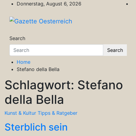
Skip
Donnerstag, August 6, 2026
to
content
Gazette Oesterreich
Magazin für Freizeit, Politik, Kultur & Wisse
Search
Search
Home
Stefano della Bella
Schlagwort:
Stefano
della Bella
Kunst & Kultur
Tipps & Ratgeber
Sterblich sein