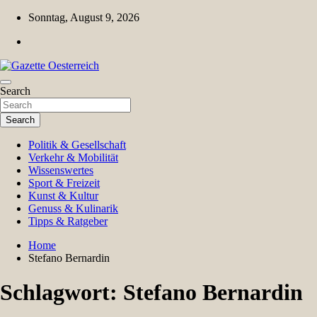
Skip
Sonntag, August 9, 2026
to
content
Magazin für Freizeit, Politik, Kultur & Wissenschaft
Search
Gazette Oesterreich
Search
Politik & Gesellschaft
Verkehr & Mobilität
Wissenswertes
Sport & Freizeit
Kunst & Kultur
Genuss & Kulinarik
Tipps & Ratgeber
Home
Stefano Bernardin
Schlagwort:
Stefano Bernardin