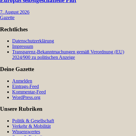
Europas selbstgeschaffene Flut
7. August 2026
Gazette
Rechtliches
Datenschutzerklärung
Impressum
Transparenz-Bekanntmachungen gemäß Verordnung (EU)
2024/900 zu politischen Anzeige
Deine Gazette
Anmelden
Eintrags-Feed
Kommentar-Feed
WordPress.org
Unsere Rubriken
Politik & Gesellschaft
Verkehr & Mobilität
Wissenswertes