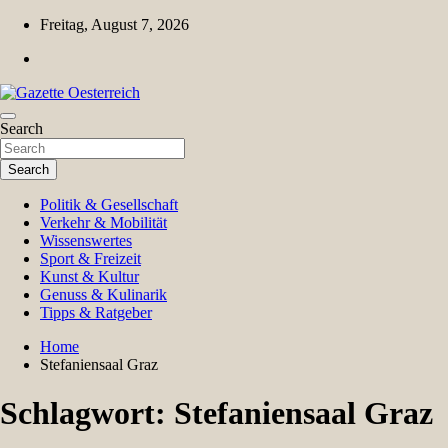
Skip
Freitag, August 7, 2026
to
content
Magazin für Freizeit, Politik, Kultur & Wissenschaft
Search
Gazette Oesterreich
Search
Politik & Gesellschaft
Verkehr & Mobilität
Wissenswertes
Sport & Freizeit
Kunst & Kultur
Genuss & Kulinarik
Tipps & Ratgeber
Home
Stefaniensaal Graz
Schlagwort:
Stefaniensaal Graz