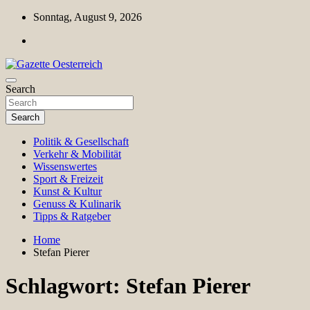
Skip
Sonntag, August 9, 2026
to
content
Magazin für Freizeit, Politik, Kultur & Wissenschaft
Search
Gazette Oesterreich
Search
Politik & Gesellschaft
Verkehr & Mobilität
Wissenswertes
Sport & Freizeit
Kunst & Kultur
Genuss & Kulinarik
Tipps & Ratgeber
Home
Stefan Pierer
Schlagwort:
Stefan Pierer