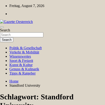
Skip
Freitag, August 7, 2026
to
content
Magazin für Freizeit, Politik, Kultur & Wissenschaft
Search
Gazette Oesterreich
Search
Politik & Gesellschaft
Verkehr & Mobilität
Wissenswertes
Sport & Freizeit
Kunst & Kultur
Genuss & Kulinarik
Tipps & Ratgeber
Home
Standford University
Schlagwort:
Standford