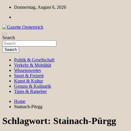
Skip
Donnerstag, August 6, 2026
to
content
Magazin für Freizeit, Politik, Kultur & Wissenschaft
Search
Gazette Oesterreich
Search
Politik & Gesellschaft
Verkehr & Mobilität
Wissenswertes
Sport & Freizeit
Kunst & Kultur
Genuss & Kulinarik
Tipps & Ratgeber
Home
Stainach-Pürgg
Schlagwort:
Stainach-Pürgg