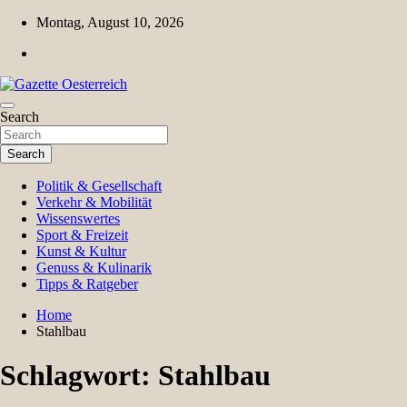
Skip
Montag, August 10, 2026
to
content
Magazin für Freizeit, Politik, Kultur & Wissenschaft
Search
Gazette Oesterreich
Search
Politik & Gesellschaft
Verkehr & Mobilität
Wissenswertes
Sport & Freizeit
Kunst & Kultur
Genuss & Kulinarik
Tipps & Ratgeber
Home
Stahlbau
Schlagwort:
Stahlbau