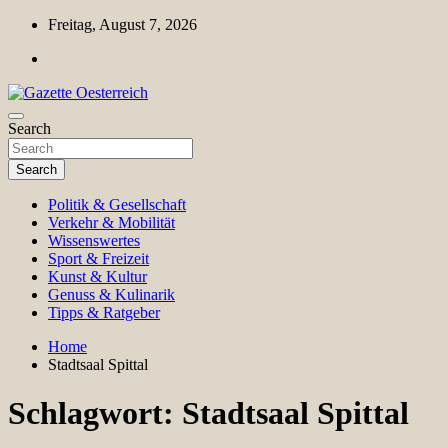
Skip
Freitag, August 7, 2026
to
content
Magazin für Freizeit, Politik, Kultur & Wissenschaft
Search
Gazette Oesterreich
Search
Politik & Gesellschaft
Verkehr & Mobilität
Wissenswertes
Sport & Freizeit
Kunst & Kultur
Genuss & Kulinarik
Tipps & Ratgeber
Home
Stadtsaal Spittal
Schlagwort:
Stadtsaal Spittal