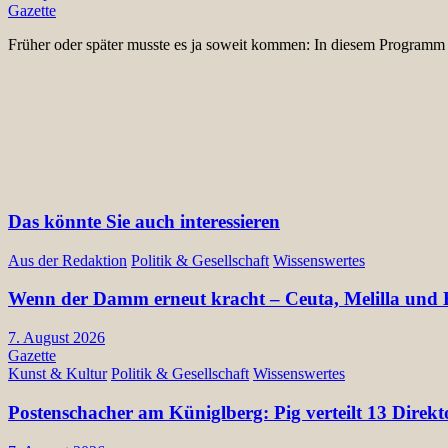
Gazette
Früher oder später musste es ja soweit kommen: In diesem Program
Das könnte Sie auch interessieren
Aus der Redaktion
Politik & Gesellschaft
Wissenswertes
Wenn der Damm erneut kracht – Ceuta, Melilla und E
7. August 2026
Gazette
Kunst & Kultur
Politik & Gesellschaft
Wissenswertes
Postenschacher am Küniglberg: Pig verteilt 13 Di