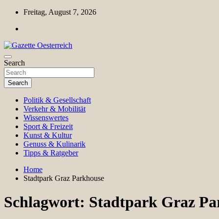
Skip
Freitag, August 7, 2026
to
content
Magazin für Freizeit, Politik, Kultur & Wissenschaft
Search
Gazette Oesterreich
Search
Politik & Gesellschaft
Verkehr & Mobilität
Wissenswertes
Sport & Freizeit
Kunst & Kultur
Genuss & Kulinarik
Tipps & Ratgeber
Home
Stadtpark Graz Parkhouse
Schlagwort:
Stadtpark Graz Pa