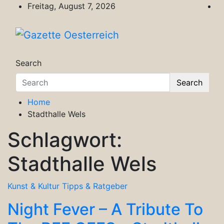
Skip
Freitag, August 7, 2026
to
content
Gazette Oesterreich
Magazin für Freizeit, Politik, Kultur & Wisse
Search
Search
Home
Stadthalle Wels
Schlagwort:
Stadthalle Wels
Kunst & Kultur
Tipps & Ratgeber
Night Fever – A Tribute To