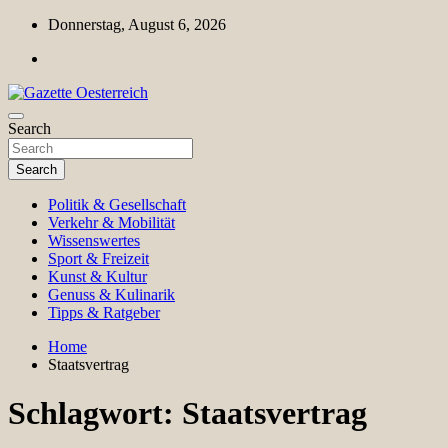
Skip
Donnerstag, August 6, 2026
to
content
Magazin für Freizeit, Politik, Kultur & Wissenschaft
Search
Gazette Oesterreich
Search
Politik & Gesellschaft
Verkehr & Mobilität
Wissenswertes
Sport & Freizeit
Kunst & Kultur
Genuss & Kulinarik
Tipps & Ratgeber
Home
Staatsvertrag
Schlagwort:
Staatsvertrag