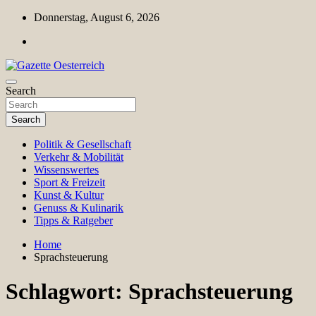
Skip
Donnerstag, August 6, 2026
to
content
Magazin für Freizeit, Politik, Kultur & Wissenschaft
Search
Gazette Oesterreich
Search
Politik & Gesellschaft
Verkehr & Mobilität
Wissenswertes
Sport & Freizeit
Kunst & Kultur
Genuss & Kulinarik
Tipps & Ratgeber
Home
Sprachsteuerung
Schlagwort:
Sprachsteuerung