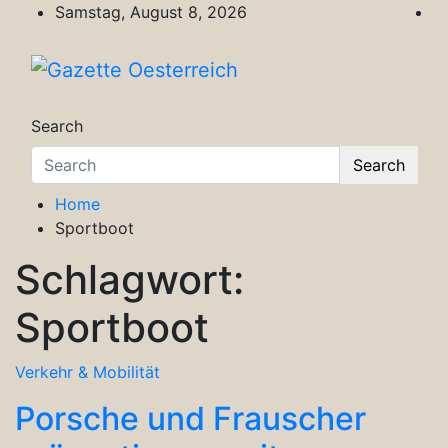
Skip
Samstag, August 8, 2026
to
content
Gazette Oesterreich
Magazin für Freizeit, Politik, Kultur & Wisse
Search
Search
Home
Sportboot
Schlagwort:
Sportboot
Verkehr & Mobilität
Porsche und Frauscher