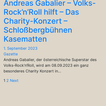
Andreas Gabalier – Volks-
Rock’n’Roll hilft – Das
Charity-Konzert –
Schloßbergbühnen
Kasematten
1. September 2023
Gazette
Andreas Gabalier, der österreichische Superstar des
Volks-Rock‘n‘Roll, wird am 08.09.2023 ein ganz
besonderes Charity Konzert in…
Seitennummerierung
1
2
Next
der
Beiträge