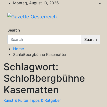
Skip
Montag, August 10, 2026
to
content
Gazette Oesterreich
Magazin für Freizeit, Politik, Kultur & Wisse
Search
Search
Home
Schloßbergbühne Kasematten
Schlagwort:
Schloßbergbühne
Kasematten
Kunst & Kultur
Tipps & Ratgeber