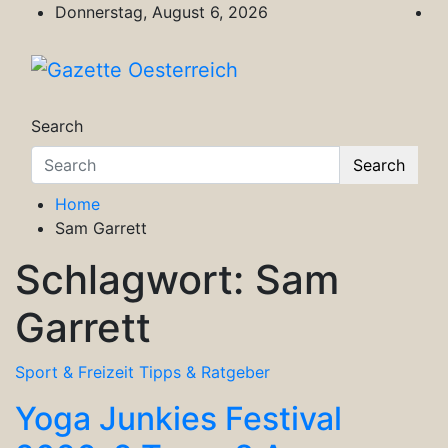
Skip
Donnerstag, August 6, 2026
to
content
Gazette Oesterreich
Magazin für Freizeit, Politik, Kultur & Wisse
Search
Search
Home
Sam Garrett
Schlagwort:
Sam
Garrett
Sport & Freizeit
Tipps & Ratgeber
Yoga Junkies Festival