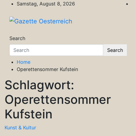
Skip
Samstag, August 8, 2026
to
content
Gazette Oesterreich
Magazin für Freizeit, Politik, Kultur & Wisse
Search
Search
Home
Operettensommer Kufstein
Schlagwort:
Operettensommer
Kufstein
Kunst & Kultur