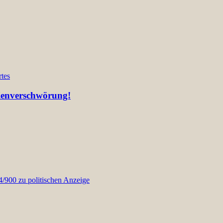
tes
lienverschwörung!
900 zu politischen Anzeige