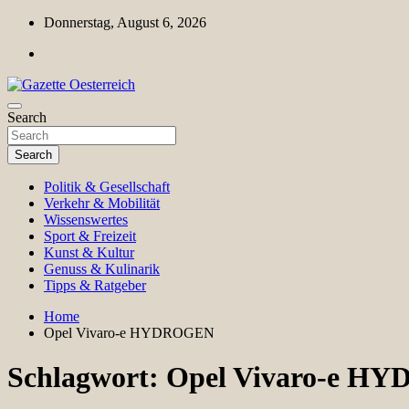
Skip
Donnerstag, August 6, 2026
to
content
Magazin für Freizeit, Politik, Kultur & Wissenschaft
Search
Gazette Oesterreich
Search
Politik & Gesellschaft
Verkehr & Mobilität
Wissenswertes
Sport & Freizeit
Kunst & Kultur
Genuss & Kulinarik
Tipps & Ratgeber
Home
Opel Vivaro-e HYDROGEN
Schlagwort:
Opel Vivaro-e H