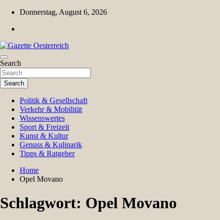
Skip
Donnerstag, August 6, 2026
to
content
Magazin für Freizeit, Politik, Kultur & Wissenschaft
Search
Gazette Oesterreich
Search
Politik & Gesellschaft
Verkehr & Mobilität
Wissenswertes
Sport & Freizeit
Kunst & Kultur
Genuss & Kulinarik
Tipps & Ratgeber
Home
Opel Movano
Schlagwort:
Opel Movano