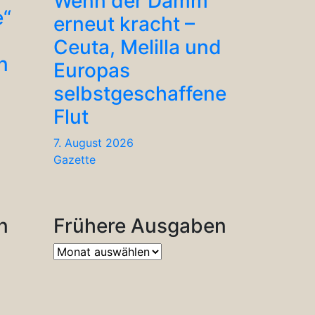
Wenn der Damm
e“
erneut kracht –
Ceuta, Melilla und
n
Europas
selbstgeschaffene
Flut
7. August 2026
Gazette
n
Frühere Ausgaben
Frühere
Ausgaben