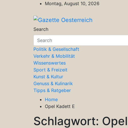
Skip
Montag, August 10, 2026
to
content
Gazette Oesterreich
Magazin für Freizeit, Politik, Kultu
Search
Politik & Gesellschaft
Verkehr & Mobilität
Wissenswertes
Sport & Freizeit
Kunst & Kultur
Genuss & Kulinarik
Tipps & Ratgeber
Home
Opel Kadett E
Schlagwort:
Opel