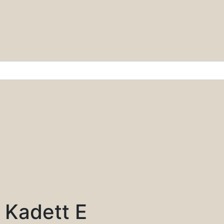
r & Wissenschaft
 Kadett E