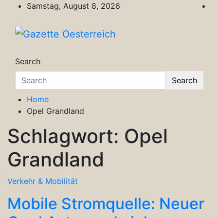
Skip
Samstag, August 8, 2026
to
content
Gazette Oesterreich
Magazin für Freizeit, Politik, Kultur & Wisse
Search
Search
Home
Opel Grandland
Schlagwort:
Opel
Grandland
Verkehr & Mobilität
Mobile Stromquelle: Neuer