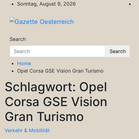
Skip
Sonntag, August 9, 2026
to
content
Gazette Oesterreich
Magazin für Freizeit, Politik, Kultur & Wisse
Search
Search
Home
Opel Corsa GSE Vision Gran Turismo
Schlagwort:
Opel
Corsa GSE Vision
Gran Turismo
Verkehr & Mobilität