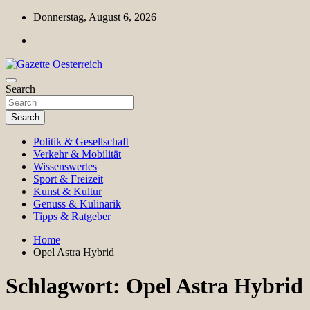
Skip
Donnerstag, August 6, 2026
to
content
Magazin für Freizeit, Politik, Kultur & Wissenschaft
Search
Gazette Oesterreich
Search
Politik & Gesellschaft
Verkehr & Mobilität
Wissenswertes
Sport & Freizeit
Kunst & Kultur
Genuss & Kulinarik
Tipps & Ratgeber
Home
Opel Astra Hybrid
Schlagwort:
Opel Astra Hybrid