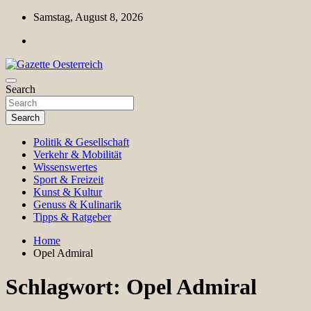
Skip
Samstag, August 8, 2026
to
content
Magazin für Freizeit, Politik, Kultur & Wissenschaft
Search
Gazette Oesterreich
Search
Politik & Gesellschaft
Verkehr & Mobilität
Wissenswertes
Sport & Freizeit
Kunst & Kultur
Genuss & Kulinarik
Tipps & Ratgeber
Home
Opel Admiral
Schlagwort:
Opel Admiral