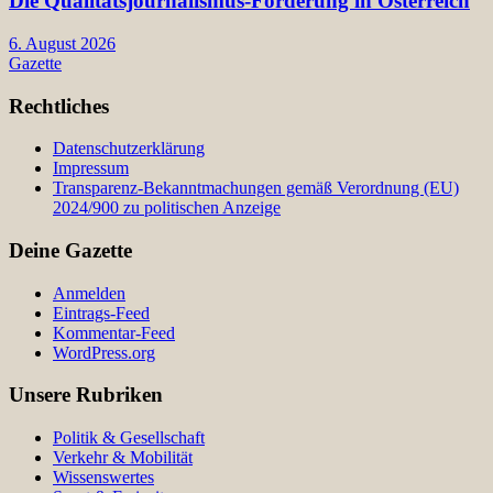
Die Qualitätsjournalismus-Förderung in Österreich
6. August 2026
Gazette
Rechtliches
Datenschutzerklärung
Impressum
Transparenz-Bekanntmachungen gemäß Verordnung (EU)
2024/900 zu politischen Anzeige
Deine Gazette
Anmelden
Eintrags-Feed
Kommentar-Feed
WordPress.org
Unsere Rubriken
Politik & Gesellschaft
Verkehr & Mobilität
Wissenswertes