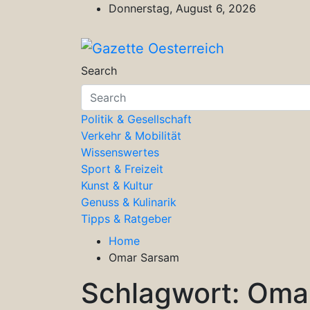
Skip
Donnerstag, August 6, 2026
to
content
Gazette Oesterreich
Magazin für Freizeit, Politik, Kultu
Search
Politik & Gesellschaft
Verkehr & Mobilität
Wissenswertes
Sport & Freizeit
Kunst & Kultur
Genuss & Kulinarik
Tipps & Ratgeber
Home
Omar Sarsam
Schlagwort:
Oma