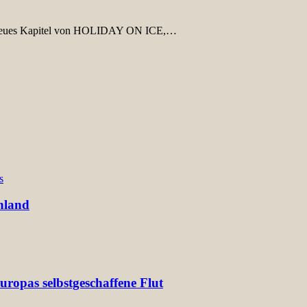
n neues Kapitel von HOLIDAY ON ICE,…
s
hland
ropas selbstgeschaffene Flut