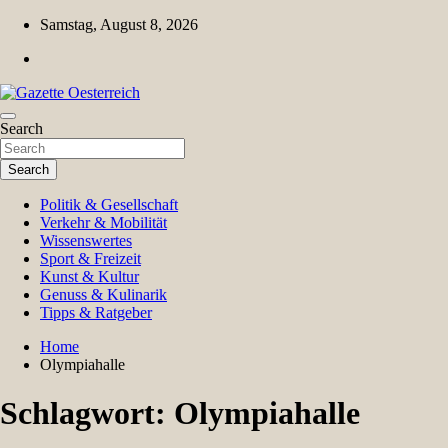
Skip
Samstag, August 8, 2026
to
content
Magazin für Freizeit, Politik, Kultur & Wissenschaft
Search
Gazette Oesterreich
Search
Politik & Gesellschaft
Verkehr & Mobilität
Wissenswertes
Sport & Freizeit
Kunst & Kultur
Genuss & Kulinarik
Tipps & Ratgeber
Home
Olympiahalle
Schlagwort:
Olympiahalle