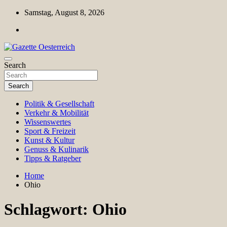
Skip
Samstag, August 8, 2026
to
content
Magazin für Freizeit, Politik, Kultur & Wissenschaft
Search
Gazette Oesterreich
Search
Politik & Gesellschaft
Verkehr & Mobilität
Wissenswertes
Sport & Freizeit
Kunst & Kultur
Genuss & Kulinarik
Tipps & Ratgeber
Home
Ohio
Schlagwort:
Ohio