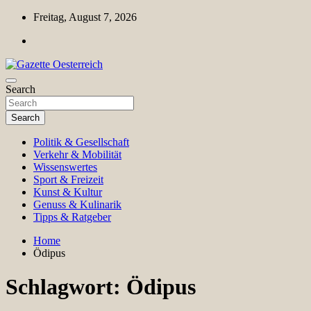
Skip
Freitag, August 7, 2026
to
content
Magazin für Freizeit, Politik, Kultur & Wissenschaft
Search
Gazette Oesterreich
Search
Politik & Gesellschaft
Verkehr & Mobilität
Wissenswertes
Sport & Freizeit
Kunst & Kultur
Genuss & Kulinarik
Tipps & Ratgeber
Home
Ödipus
Schlagwort:
Ödipus