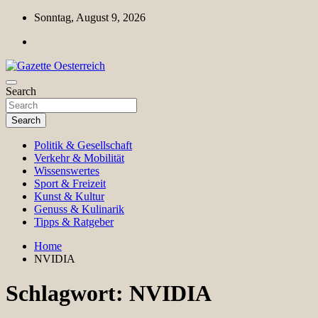
Skip
Sonntag, August 9, 2026
to
content
Magazin für Freizeit, Politik, Kultur & Wissenschaft
Search
Gazette Oesterreich
Search
Politik & Gesellschaft
Verkehr & Mobilität
Wissenswertes
Sport & Freizeit
Kunst & Kultur
Genuss & Kulinarik
Tipps & Ratgeber
Home
NVIDIA
Schlagwort:
NVIDIA