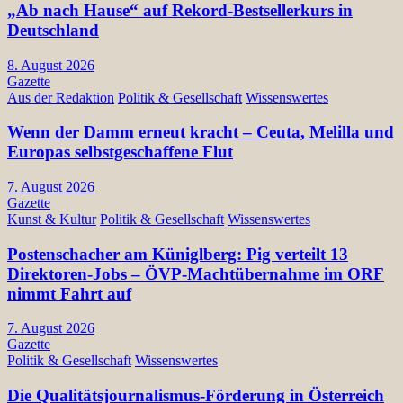
„Ab nach Hause“ auf Rekord-Bestsellerkurs in
Deutschland
8. August 2026
Gazette
Aus der Redaktion
Politik & Gesellschaft
Wissenswertes
Wenn der Damm erneut kracht – Ceuta, Melilla und
Europas selbstgeschaffene Flut
7. August 2026
Gazette
Kunst & Kultur
Politik & Gesellschaft
Wissenswertes
Postenschacher am Küniglberg: Pig verteilt 13
Direktoren-Jobs – ÖVP-Machtübernahme im ORF
nimmt Fahrt auf
7. August 2026
Gazette
Politik & Gesellschaft
Wissenswertes
Die Qualitätsjournalismus-Förderung in Österreich