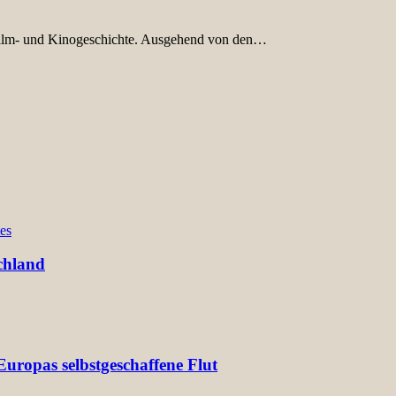
e Film- und Kinogeschichte. Ausgehend von den…
es
chland
uropas selbstgeschaffene Flut