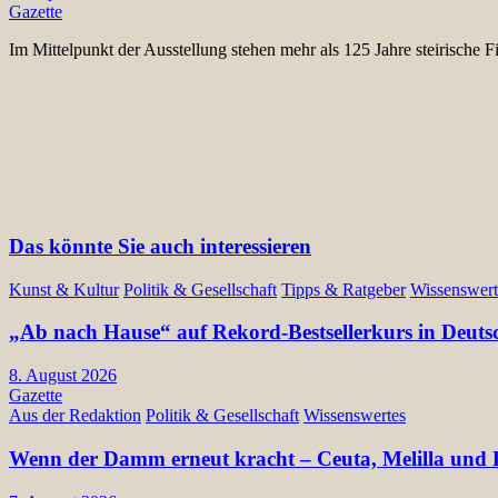
Gazette
Im Mittelpunkt der Ausstellung stehen mehr als 125 Jahre steirisch
Das könnte Sie auch interessieren
Kunst & Kultur
Politik & Gesellschaft
Tipps & Ratgeber
Wissenswert
„Ab nach Hause“ auf Rekord-Bestsellerkurs in Deuts
8. August 2026
Gazette
Aus der Redaktion
Politik & Gesellschaft
Wissenswertes
Wenn der Damm erneut kracht – Ceuta, Melilla und E