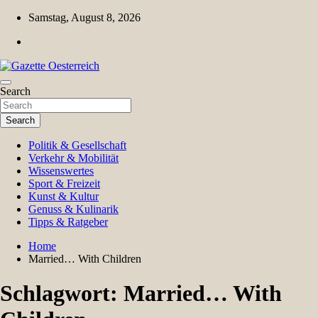
Skip
Samstag, August 8, 2026
to
content
Magazin für Freizeit, Politik, Kultur & Wissenschaft
Search
Gazette Oesterreich
Search
Politik & Gesellschaft
Verkehr & Mobilität
Wissenswertes
Sport & Freizeit
Kunst & Kultur
Genuss & Kulinarik
Tipps & Ratgeber
Home
Married… With Children
Schlagwort:
Married… With