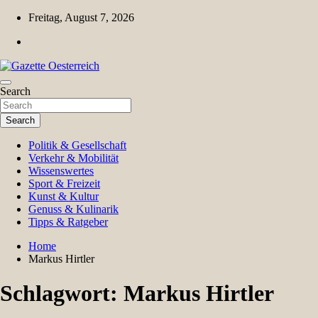
Skip
Freitag, August 7, 2026
to
content
Magazin für Freizeit, Politik, Kultur & Wissenschaft
Search
Gazette Oesterreich
Search
Politik & Gesellschaft
Verkehr & Mobilität
Wissenswertes
Sport & Freizeit
Kunst & Kultur
Genuss & Kulinarik
Tipps & Ratgeber
Home
Markus Hirtler
Schlagwort:
Markus Hirtler