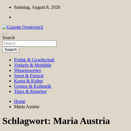
Skip
Samstag, August 8, 2026
to
content
Magazin für Freizeit, Politik, Kultur & Wissenschaft
Search
Gazette Oesterreich
Search
Politik & Gesellschaft
Verkehr & Mobilität
Wissenswertes
Sport & Freizeit
Kunst & Kultur
Genuss & Kulinarik
Tipps & Ratgeber
Home
Maria Austria
Schlagwort:
Maria Austria