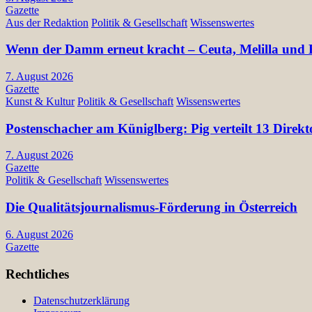
Gazette
Aus der Redaktion
Politik & Gesellschaft
Wissenswertes
Wenn der Damm erneut kracht – Ceuta, Melilla und E
7. August 2026
Gazette
Kunst & Kultur
Politik & Gesellschaft
Wissenswertes
Postenschacher am Küniglberg: Pig verteilt 13 Di
7. August 2026
Gazette
Politik & Gesellschaft
Wissenswertes
Die Qualitätsjournalismus-Förderung in Österreich
6. August 2026
Gazette
Rechtliches
Datenschutzerklärung