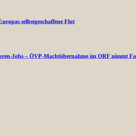
uropas selbstgeschaffene Flut
rektoren-Jobs – ÖVP-Machtübernahme im ORF nimmt Fa