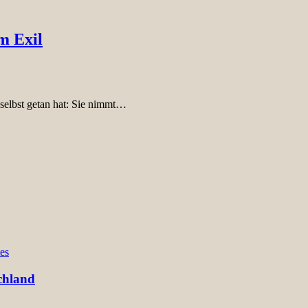
m Exil
 selbst getan hat: Sie nimmt…
es
chland