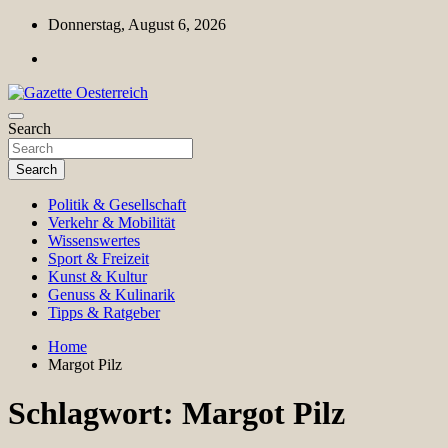
Skip
Donnerstag, August 6, 2026
to
content
Magazin für Freizeit, Politik, Kultur & Wissenschaft
Search
Gazette Oesterreich
Search
Politik & Gesellschaft
Verkehr & Mobilität
Wissenswertes
Sport & Freizeit
Kunst & Kultur
Genuss & Kulinarik
Tipps & Ratgeber
Home
Margot Pilz
Schlagwort:
Margot Pilz