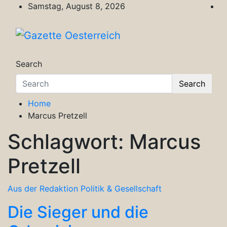
Skip
Samstag, August 8, 2026
to
content
Gazette Oesterreich
Magazin für Freizeit, Politik, Kultur & Wisse
Search
Search
Home
Marcus Pretzell
Schlagwort:
Marcus
Pretzell
Aus der Redaktion
Politik & Gesellschaft
Die Sieger und die